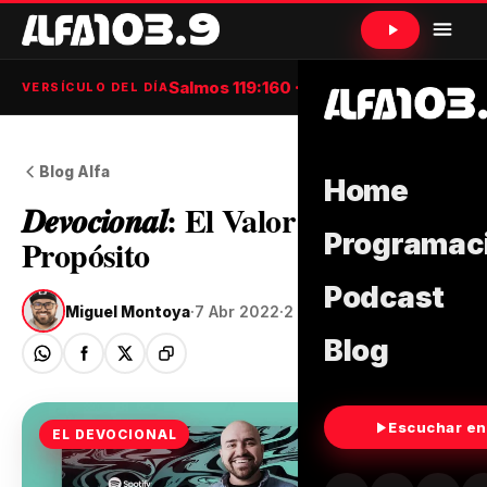
Salmos 119:160 · NTV
VERSÍCULO DEL DÍA
Blog Alfa
Home
𝑫𝒆𝒗𝒐𝒄𝒊𝒐𝒏𝒂𝒍: El Valor del
Programac
Propósito
Podcast
Miguel Montoya
·
7 Abr 2022
·
2 min de lectura
Blog
Escuchar en
EL DEVOCIONAL