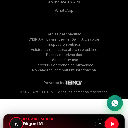
Anúnciate en Alfa
WhatsApp
Reglas del concurso
WISK AM · Lawrenceville, GA — Archivo de
inspección pública
Asistencia de acceso al archivo público
Política de privacidad
Términos de uso
Ejercer tus derechos de privacidad
No vender ni compartir mi información
Powered by
©️ 2026 Alfa 103.9 FM · Todos los derechos reservados.
AL AIRE AHORA
Miguel M
A