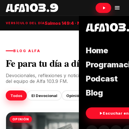
Salmos 149:4 · NTV
VERSÍCULO DEL DÍA
Home
BLOG ALFA
Fe para tu día a día
Programac
Devocionales, reflexiones y noticias para tu familia,
Podcast
del equipo de Alfa 103.9 FM.
Blog
Todos
El Devocional
Opinión
Escuchar en
OPINIÓN