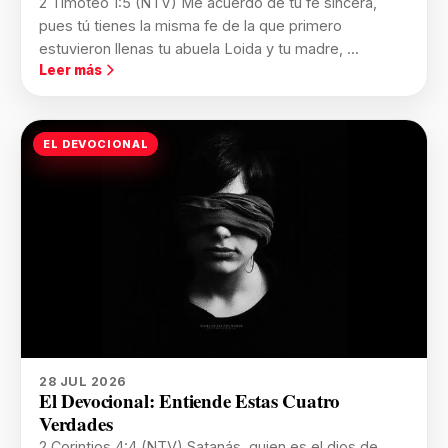
2 Timoteo 1:5 (NTV) Me acuerdo de tu fe sincera,
pues tú tienes la misma fe de la que primero
estuvieron llenas tu abuela Loida y tu madre, ...
Leer más
EL DEVOCIONAL
28 JUL 2026
El Devocional: Entiende Estas Cuatro
Verdades
2 Corintios 4:4 (NTV) Satanás, quien es el dios de