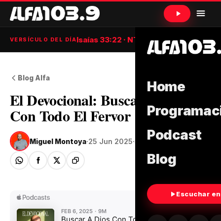
Isaías 33:22 · NTV
VERSÍCULO DEL DÍA
Blog Alfa
Home
El Devocional: Buscar A Dios
Programac
Con Todo El Fervor
Podcast
Miguel Montoya
·
25 Jun 2025
·
5 min de lectura
Blog
Escuchar en