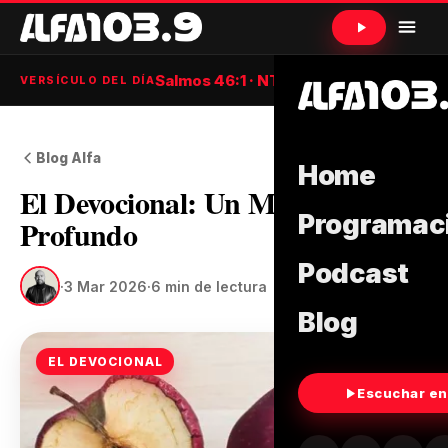
Salmos 46:1 · NTV
VERSÍCULO DEL DÍA
Blog Alfa
Home
El Devocional: Un Mal Muy
Programac
Profundo
Podcast
·
3 Mar 2026
·
6 min de lectura
Blog
EL DEVOCIONAL
Escuchar en