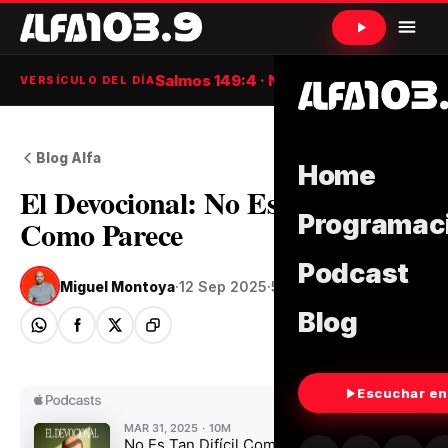
Salmos 149:4 · NTV
VERSÍCULO DEL DÍA
Blog Alfa
Home
El Devocional: No Es Tan Difícil
Programac
Como Parece
Podcast
Miguel Montoya
·
12 Sep 2025
·
5 min de lectura
Blog
Escuchar en