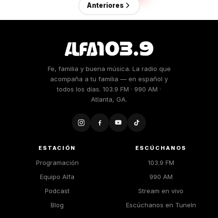
Anteriores
Fe, familia y buena música. La radio que
acompaña a tu familia — en español y
todos los días. 103.9 FM · 990 AM ·
Atlanta, GA.
ESTACIÓN
ESCÚCHANOS
Programación
103.9 FM
Equipo Alfa
990 AM
Podcast
Stream en vivo
Blog
Escúchanos en TuneIn