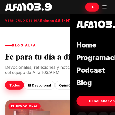
Salmos 46:1 · NTV
VERSÍCULO DEL DÍA
Home
BLOG ALFA
Fe para tu día a día
Programac
Devocionales, reflexiones y noticias para tu familia,
Podcast
del equipo de Alfa 103.9 FM.
Blog
Todos
El Devocional
Opinión
Escuchar en
EL DEVOCIONAL