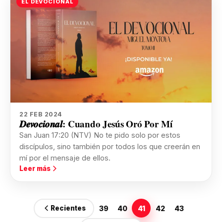
EL DEVOCIONAL
22 FEB 2024
𝑫𝒆𝒗𝒐𝒄𝒊𝒐𝒏𝒂𝒍: Cuando Jesús Oró Por Mí
San Juan 17:20 (NTV) No te pido solo por estos
discípulos, sino también por todos los que creerán en
mí por el mensaje de ellos.
Leer más
39
40
41
42
43
Recientes