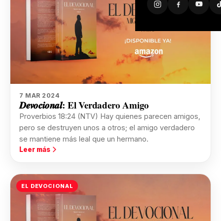
7 MAR 2024
𝑫𝒆𝒗𝒐𝒄𝒊𝒐𝒏𝒂𝒍: El Verdadero Amigo
Proverbios 18:24 (NTV) Hay quienes parecen amigos,
pero se destruyen unos a otros; el amigo verdadero
se mantiene más leal que un hermano.
Leer más
EL DEVOCIONAL