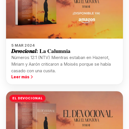
5 MAR 2024
𝑫𝒆𝒗𝒐𝒄𝒊𝒐𝒏𝒂𝒍: La Calumnia
Números 12:1 (NTV) Mientras estaban en Hazerot,
Miriam y Aarón criticaron a Moisés porque se había
casado con una cusita.
Leer más
EL DEVOCIONAL