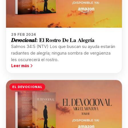
29 FEB 2024
𝑫𝒆𝒗𝒐𝒄𝒊𝒐𝒏𝒂𝒍: El Rostro De La Alegría
Salmos 34:5 (NTV) Los que buscan su ayuda estarán
radiantes de alegría; ninguna sombra de vergüenza
les oscurecerá el rostro.
Leer más
EL DEVOCIONAL