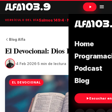
Salmos 149:4 · NTV
VERSÍCULO DEL DÍA
Blog Alfa
Home
El Devocional: Dios Habla Hoy
Programac
·
4 Feb 2026
·
5 min de lectura
Podcast
Blog
EL DEVOCIONAL
Escuchar en