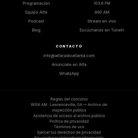
Programación
103.9 FM
Equipo Alfa
990 AM
Podcast
Stream en vivo
Blog
Escúchanos en TuneIn
CONTACTO
info@alfaradioatlanta.com
Anúnciate en Alfa
WhatsApp
Reglas del concurso
WISK AM · Lawrenceville, GA — Archivo de
inspección pública
Asistencia de acceso al archivo público
Política de privacidad
Términos de uso
Ejercer tus derechos de privacidad
No vender ni compartir mi información